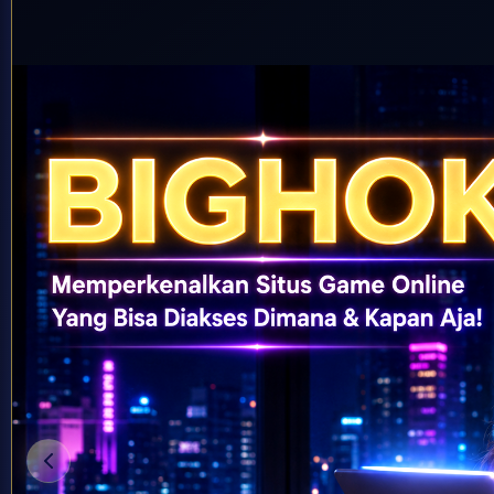
Previous slide