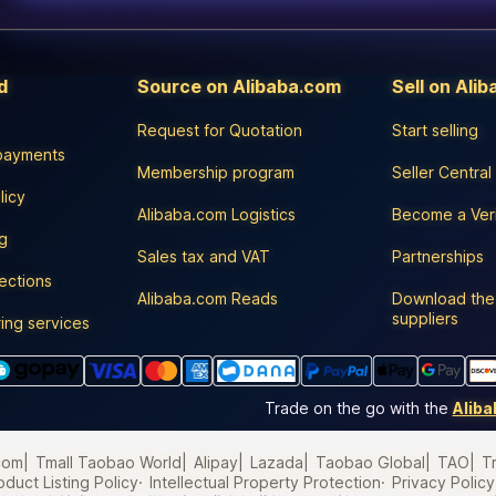
d
Source on Alibaba.com
Sell on Ali
Request for Quotation
Start selling
payments
Membership program
Seller Central
licy
Alibaba.com Logistics
Become a Veri
g
Sales tax and VAT
Partnerships
tections
Alibaba.com Reads
Download the
suppliers
ing services
Trade on the go with the
Alib
com
Tmall Taobao World
Alipay
Lazada
Taobao Global
TAO
T
oduct Listing Policy
Intellectual Property Protection
Privacy Policy