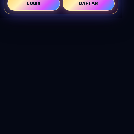
LOGIN
DAFTAR