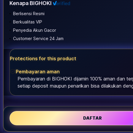
Kenapa BIGHOKI
Berlisensi Resmi
Berkualitas VIP
Penyedia Akun Gacor
Customer Service 24 Jam
Protections for this product
Pembayaran aman
Pembayaran di BIGHOKI dijamin 100% aman dan terpe
setiap deposit maupun penarikan bisa dilakukan den
DAFTAR