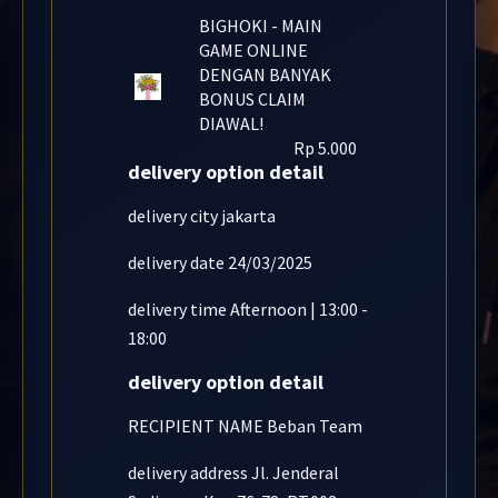
BIGHOKI - MAIN
GAME ONLINE
DENGAN BANYAK
BONUS CLAIM
DIAWAL!
Rp 5.000
delivery option detail
delivery city
jakarta
delivery date
24/03/2025
delivery time
Afternoon | 13:00 -
18:00
delivery option detail
RECIPIENT NAME
Beban Team
delivery address
Jl. Jenderal