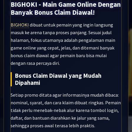
BIGHOKI - Main Game Online Dengan
Banyak Bonus Claim Diawal!
BIGHOKI
dibuat untuk pemain yang ingin langsung
masuk ke arena tanpa proses panjang. Sesuai judul
halaman, fokus utamanya adalah pengalaman main
game online yang cepat, jelas, dan ditemani banyak
bonus claim diawal agar pemain baru bisa mulai
dengan rasa percaya diri.
Bonus Claim Diawal yang Mudah
Dipahami
Setiap promo ditata agar informasinya mudah dibaca:
nominal, syarat, dan cara klaim dibuat ringkas. Pemain
tidak perlu menebak-nebak alur karena tombol login,
daftar, dan bantuan diarahkan ke jalur yang sama,
sehingga proses awal terasa lebih praktis.