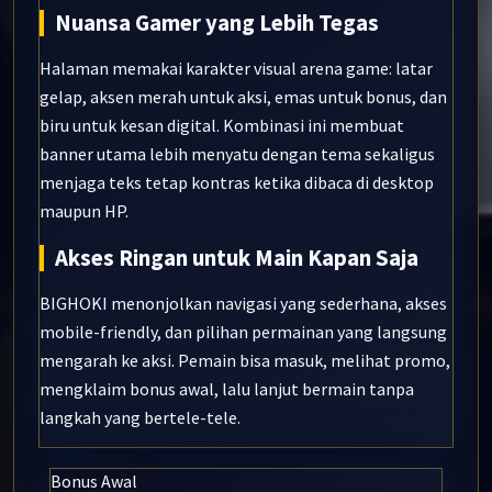
Nuansa Gamer yang Lebih Tegas
Halaman memakai karakter visual arena game: latar
gelap, aksen merah untuk aksi, emas untuk bonus, dan
biru untuk kesan digital. Kombinasi ini membuat
banner utama lebih menyatu dengan tema sekaligus
menjaga teks tetap kontras ketika dibaca di desktop
maupun HP.
Akses Ringan untuk Main Kapan Saja
BIGHOKI menonjolkan navigasi yang sederhana, akses
mobile-friendly, dan pilihan permainan yang langsung
mengarah ke aksi. Pemain bisa masuk, melihat promo,
mengklaim bonus awal, lalu lanjut bermain tanpa
langkah yang bertele-tele.
Bonus Awal