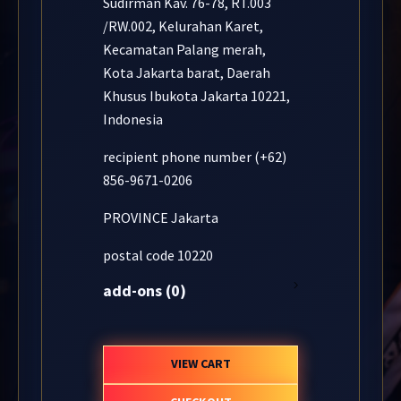
Sudirman Kav. 76-78, RT.003
/RW.002, Kelurahan Karet,
Kecamatan Palang merah,
Kota Jakarta barat, Daerah
Khusus Ibukota Jakarta 10221,
Indonesia
recipient phone number
(+62)
856-9671-0206
PROVINCE
Jakarta
postal code
10220
add-ons (0)
VIEW CART