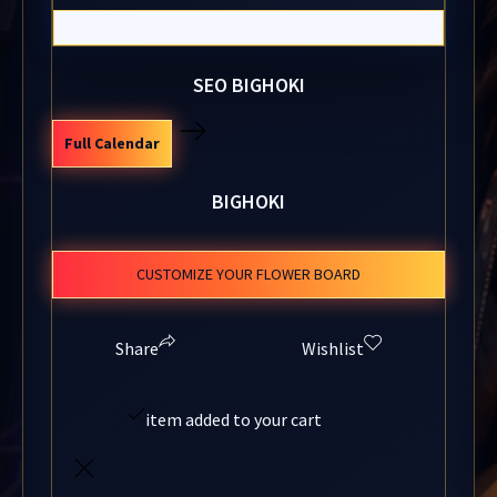
SEO BIGHOKI
BIGHOKI
CUSTOMIZE YOUR FLOWER BOARD
Share
Wishlist
item added to your cart