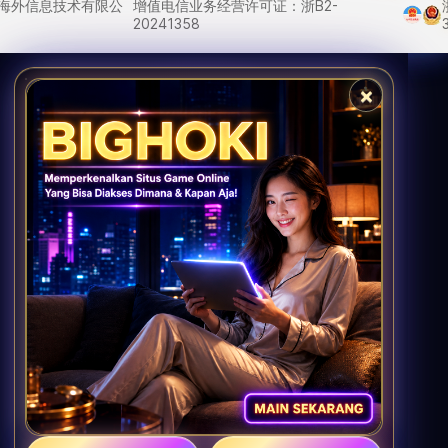
里巴巴海外信息技术有限公
增值电信业务经营许可证：浙B2-
20241358
×