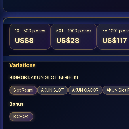
10 - 500 pieces
501 - 1000 pieces
>= 1001 piec
US$8
US$28
US$117
Variations
BIGHOKI:
AKUN SLOT BIGHOKI
Slot Resmi
AKUN SLOT
AKUN GACOR
AKUN Slot 
Bonus
BIGHOKI